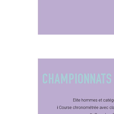
CHAMPIONNATS
Elite hommes et catég
ℹ️ Course chronométrée avec c