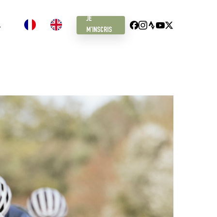
JE
FACEBOOK
INSTAGRAM
STRAVA
YOUTUBE
X
T
M’INSCRIS
TWITTER