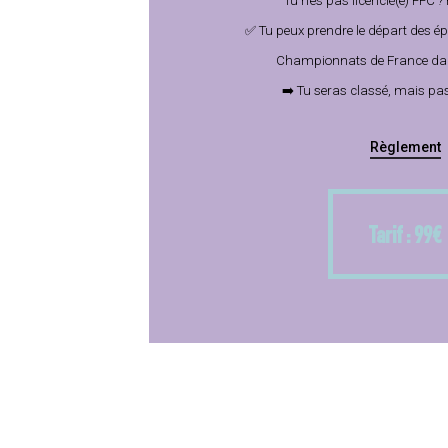
Tu n’es pas licencié(e) FFC ?
✅ Tu peux prendre le départ des épr
Championnats de France dan
➡️ Tu seras classé, mais p
Règlement
Tarif : 99€
Tarif : 99€