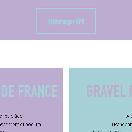
Télécharger GPX
Télécharger GPX
DE
FRANCE
GRAVEL
ories d’âge
A 
lassement et podium
ℹ️ Rando