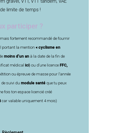
em gravel, VTT, VTT tandem, VAE
de limite de temps !
x participer ?
le mais fortement recommandé de fournir
al portant la mention
« cyclisme en
de
moins d’un an
à la date de la fin de
tificat médical
ici
)
ou d’une
licence
FFC,
tition ou épreuve de masse pour l’année
n de suivi du
module santé
que tu peux
ne fois ton espace licencié créé
i
car valable uniquement 4 mois)
Règlement