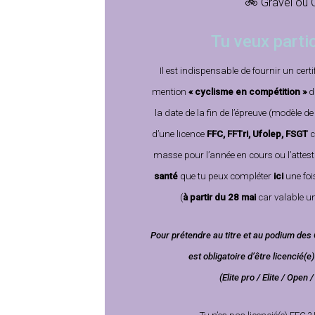
🚲 Gravel ou 
Tu veux partic
Il est indispensable de fournir un
cert
mention
« cyclisme en compétition »
d
la date de la fin de l’épreuve (modèle de
d’une
licence
FFC, FFTri, Ufolep, FSGT
c
masse pour l’année en cours ou
l’attes
santé
que tu peux compléter
ici
une foi
(
à partir du 28 mai
car valable u
Pour prétendre au titre et au podium des
est obligatoire d’être licencié(
(Elite pro / Elite / Open