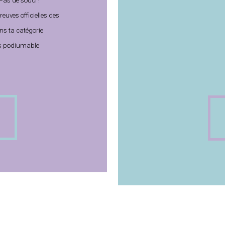
 Pas de souci !
euves officielles des
s ta catégorie
as podiumable
Tarif : 8