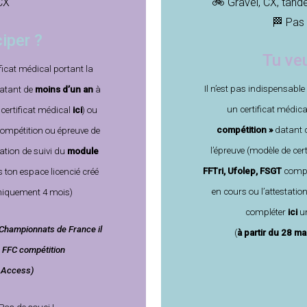
CX
🚲 Gravel, CX,
tand
🏁 Pas 
iper ?
Tu veu
ificat médical portant la
Il n’est pas indispensab
atant de
moins d’un an
à
un
certificat médic
 certificat médical
ici
)
ou
compétition »
datant 
ompétition ou épreuve de
l’épreuve (modèle de cer
tation de suivi du
module
FFTri, Ufolep, FSGT
compé
s ton espace licencié créé
en cours ou
l’attestatio
niquement 4 mois)
compléter
ici
u
 Championnats de France il
(
à partir du 28 ma
e) FFC compétition
 / Access)