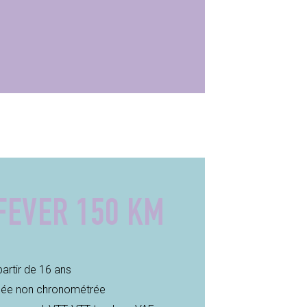
FEVER
150
KM
partir de 16 ans
nnée non chronométrée