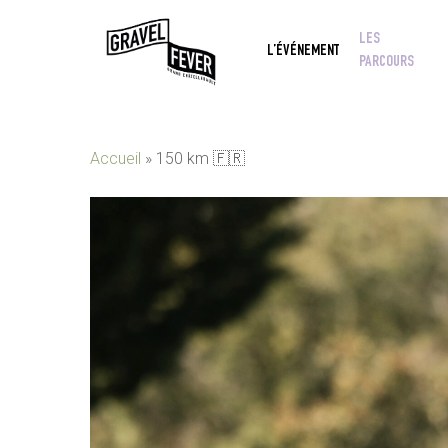
Skip
LES
to
L’ÉVÉNEMENT
PARCOURS
main
content
Accueil
»
150 km 🇫🇷