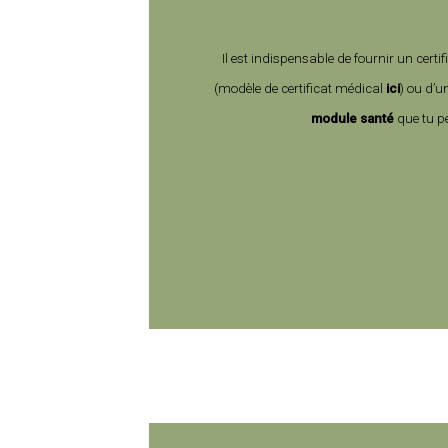
Il est indispensable de fournir un
certi
(modèle de certificat médical
ici
)
ou d’u
module santé
que tu p