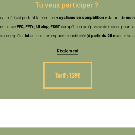
Tu veux participer ?
ficat médical portant la mention
« cyclisme en compétition »
datant de
moin
ne
licence
FFC, FFTri, Ufolep, FSGT
compétition ou épreuve de masse pour l’
eux compléter
ici
une fois ton espace licencié créé (
à partir du 28 mai
car vala
Règlement
Tarif : 139€
Tarif : 139€