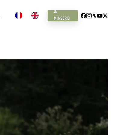
JE
FACEBOOK
INSTAGRAM
STRAVA
YOUTUBE
X
T
M’INSCRIS
TWITTER