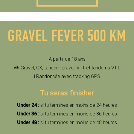
GRAVEL
FEVER
500
KM
A partir de 18 ans
🚲 Gravel, CX, tandem gravel, VTT et tandems VTT.
ℹ️ Randonnée avec tracking GPS
Tu seras finisher
Under 24 :
si tu termines en moins de 24 heures
Under 36 :
si tu termines en moins de 36 heures
Under 48 :
si tu termines en moins de 48 heures