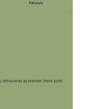
Parcours
tu retrouveras au premier check point