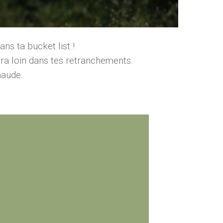
ns ta bucket list !
era loin dans tes retranchements.
haude.