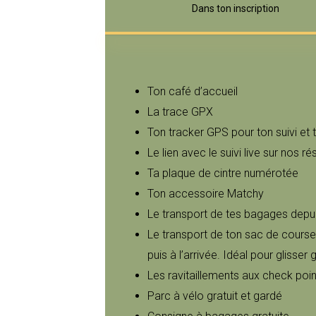
Dans ton inscription
Ton café d’accueil
La trace GPX
Ton tracker GPS pour ton suivi et 
Le lien avec le suivi live sur nos r
Ta plaque de cintre numérotée
Ton accessoire Matchy
Le transport de tes bagages depui
Le transport de ton sac de course 
puis à l’arrivée. Idéal pour glisse
Les ravitaillements aux check point
Parc à vélo gratuit et gardé