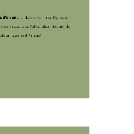
s d’un an
à la date de la fin de l’épreuve
année en cours ou
l’attestation de suivi du
ble uniquement 4 mois)