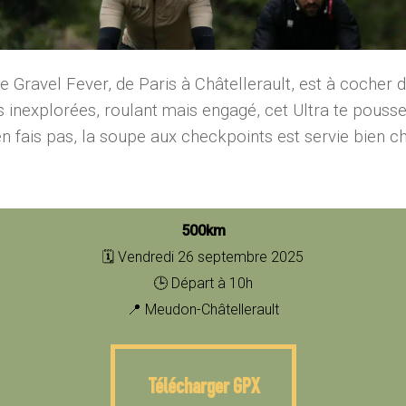
e Gravel Fever, de Paris à Châtellerault, est à cocher da
s inexplorées, roulant mais engagé, cet Ultra te pouss
en fais pas, la soupe aux checkpoints est servie bien c
500km
🗓️ Vendredi 26 septembre 2025
🕒 Départ à 10h
📍 Meudon-Châtellerault
Télécharger GPX
Télécharger GPX