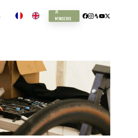
JE
FACEBOOK
INSTAGRAM
STRAVA
YOUTUBE
X
T
M’INSCRIS
TWITTER